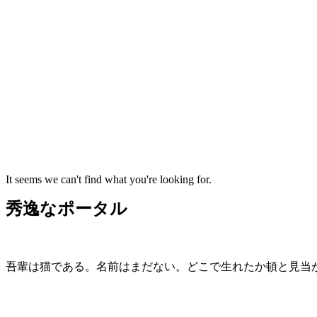
すぐに かいもの 買い物 をします！
It seems we can't find what you're looking for.
秀逸なポータル
吾輩は猫である。名前はまだない。どこで生れたか頓と見当