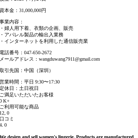
資本金：31,000,000円
事業内容：
・婦人用下着、衣類の企画、販売
・アパレル製品の輸出入業務
・インターネットを利用した通信販売業
電話番号：047-650-2672
メールアドレス：wangduwang7911@gmail.com
取引先国：中国（深圳）
営業時間：平日 9:30〜17:30
定休日：土日祝日
ご満足いただいたお客様
0
K+
ご利用可能な商品
12,
0
口コミ
4.
0
We design and sell women's lingerie.
Products are manufactured