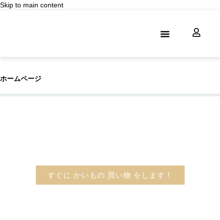
Skip to main content
Romantic Style
まもなく にゅうか 入荷 します
ホームページ
私たちについてです
連絡 してきます
プライバシーポリシー
光はん版です
ジャカード
ホームページ
すぐに かいもの 買い物 をします！